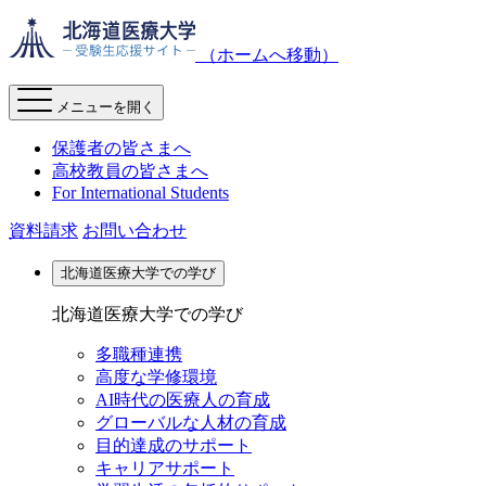
（ホームへ移動）
メニューを開く
保護者の皆さまへ
高校教員の皆さまへ
For International Students
資料請求
お問い合わせ
北海道医療大学での学び
北海道医療大学での学び
多職種連携
高度な学修環境
AI時代の医療人の育成
グローバルな人材の育成
目的達成のサポート
キャリアサポート