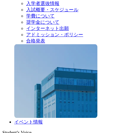
入学者選抜情報
入試概要・スケジュール
学費について
奨学金について
インターネット出願
アドミッション・ポリシー
合格発表
イベント情報
Student’s Voice