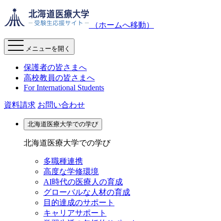
（ホームへ移動）
メニューを開く
保護者の皆さまへ
高校教員の皆さまへ
For International Students
資料請求
お問い合わせ
北海道医療大学での学び
北海道医療大学での学び
多職種連携
高度な学修環境
AI時代の医療人の育成
グローバルな人材の育成
目的達成のサポート
キャリアサポート