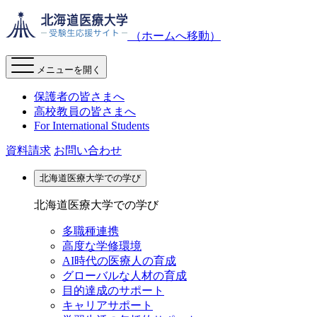
（ホームへ移動）
メニューを開く
保護者の皆さまへ
高校教員の皆さまへ
For International Students
資料請求
お問い合わせ
北海道医療大学での学び
北海道医療大学での学び
多職種連携
高度な学修環境
AI時代の医療人の育成
グローバルな人材の育成
目的達成のサポート
キャリアサポート