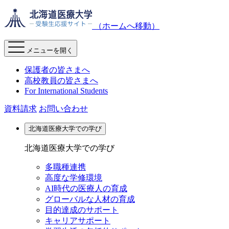
（ホームへ移動）
メニューを開く
保護者の皆さまへ
高校教員の皆さまへ
For International Students
資料請求
お問い合わせ
北海道医療大学での学び
北海道医療大学での学び
多職種連携
高度な学修環境
AI時代の医療人の育成
グローバルな人材の育成
目的達成のサポート
キャリアサポート