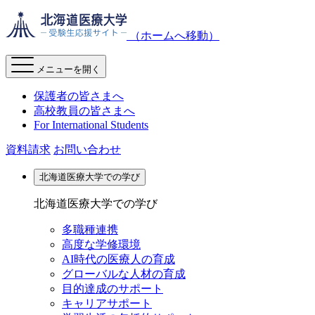
（ホームへ移動）
メニューを開く
保護者の皆さまへ
高校教員の皆さまへ
For International Students
資料請求
お問い合わせ
北海道医療大学での学び
北海道医療大学での学び
多職種連携
高度な学修環境
AI時代の医療人の育成
グローバルな人材の育成
目的達成のサポート
キャリアサポート