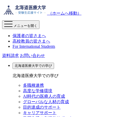
（ホームへ移動）
メニューを開く
保護者の皆さまへ
高校教員の皆さまへ
For International Students
資料請求
お問い合わせ
北海道医療大学での学び
北海道医療大学での学び
多職種連携
高度な学修環境
AI時代の医療人の育成
グローバルな人材の育成
目的達成のサポート
キャリアサポート