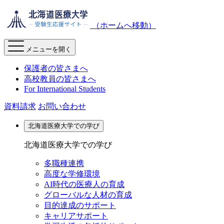
（ホームへ移動）
メニューを開く
保護者の皆さまへ
高校教員の皆さまへ
For International Students
資料請求
お問い合わせ
北海道医療大学での学び
北海道医療大学での学び
多職種連携
高度な学修環境
AI時代の医療人の育成
グローバルな人材の育成
目的達成のサポート
キャリアサポート