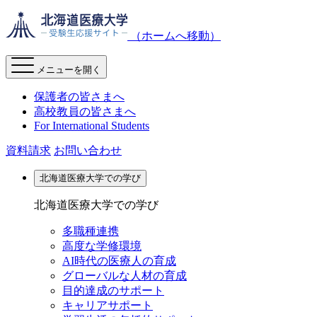
（ホームへ移動）
メニューを開く
保護者の皆さまへ
高校教員の皆さまへ
For International Students
資料請求
お問い合わせ
北海道医療大学での学び
北海道医療大学での学び
多職種連携
高度な学修環境
AI時代の医療人の育成
グローバルな人材の育成
目的達成のサポート
キャリアサポート