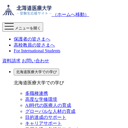
（ホームへ移動）
メニューを開く
保護者の皆さまへ
高校教員の皆さまへ
For International Students
資料請求
お問い合わせ
北海道医療大学での学び
北海道医療大学での学び
多職種連携
高度な学修環境
AI時代の医療人の育成
グローバルな人材の育成
目的達成のサポート
キャリアサポート