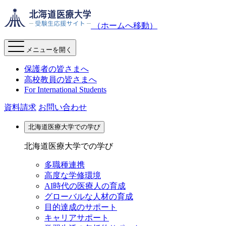
（ホームへ移動）
メニューを開く
保護者の皆さまへ
高校教員の皆さまへ
For International Students
資料請求
お問い合わせ
北海道医療大学での学び
北海道医療大学での学び
多職種連携
高度な学修環境
AI時代の医療人の育成
グローバルな人材の育成
目的達成のサポート
キャリアサポート